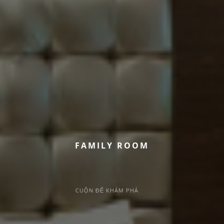
F
A
M
I
L
Y
R
O
O
M
CUỘN ĐỂ KHÁM PHÁ