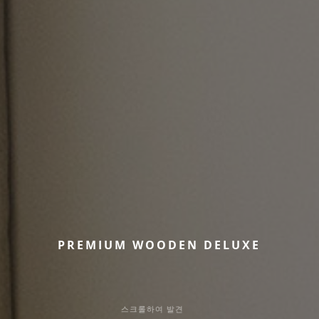
P
R
E
M
I
U
M
W
O
O
D
E
N
D
E
L
U
X
E
스크롤하여 발견