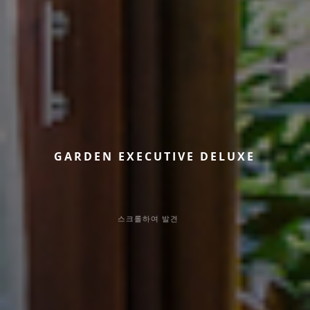
G
A
R
D
E
N
E
X
E
C
U
T
I
V
E
D
E
L
U
X
E
스크롤하여 발견